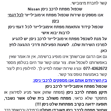
קשר לחברת מיצובישי.
שכפול מפתח לרכב ניסן
Nissan
אנו מספקים שירות שכפול מפתח אימובילייזר
לכל דגמי
ניסן
שכפול קידוד והתאמת מפתח אימובילייזר לכל דגמי ניסן
לרבות יבוא אישי
על מנת לשכפל מפתח אימובילייזר לרכב ניסן יש להגיע
למרכז השירות שלנו.
לשעות הפעילות ודרכי ההגעה
לחץ
כאן.
גם אם הדגם שברשותך אינו מופיע ברשימה, אין זה אומר שאין
באפשרותנו לשכפל אותו. צור עמנו קשר עוד היום בטלפון מספר
077-4362672
ונציג שירות ישמח לסייע לך. לחילופין ניתן ליצור
קשר באמצעות
טופס צור קשר.
בין השירותים אותם אנו מספקים לרכבי ניסן:
שכפול מפתח אימובילייזר לרכב ניסן
תיקון מפתח לרכב ניסן
(מפתח שחוק אשר מניע לסירוגין או
מתפקד שלא כראוי,
מפתח משולב בית שלט אשר נשבר,
תופעה ידועה בקרב מפתחות שלט ניסן !!!
)
שחזור מפתח לרכב ניסן מאובדן מוחלט
(במידה וברשותך רכב