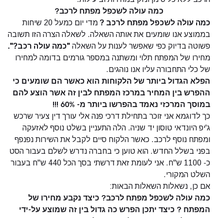
כמה עולה לשכפל מפתח לרכב?
כמה עולה לשכפל מפתח לרכב ?
מדי יום כמעל 20 שיחות
בממוצע אנו שומעים את אותה השאלה. לשאלה הצרה הזו תשובה
פשוטה בדיוק כפי שאפשר לענות על השאלה
"כמה עולה רכב?".
מחירו של המפתח תלוי ומשתנה במספר גורמים בדומה למחירו
של כלי התחבורה עליו אנו נוהגים.
הפלא הגדול ביותר של הלקוחות הוא כאשר הם שומעים כי
ההפרש בין המחיר במרכז המפתח לבין זה אשר הוצע להם
במוסך המרכזי נאמד בהפרשו ביותר מ- 60% !!!
כך לדוגמא אני זוכר בתחילת דרכי פנה אלי עורך דין צעיר שרכש
ג'יפ היונדאי טוסון יד שניה. הלה התעניין בשלט נוסף לאזעקה
ומפתח נוסף לרכב. כאשר הלקוח סיים לקבל את השירות נפנפף
בפני בשלל החדש. הוא טוען כי בחברה נדרש לשלם בעבור הסט
כ- 1100 ש"ח. אני לעומת זאת דרשתי בסך הכל 440 ש"ח בעבור
השלט המקורי.
אם כן, נשאלות השאלות הבאות:
כמה עולה לשכפל מפתח לרכב? כיצד נקבע מחירו של
המפתח ? כיצד יתכן הפרש כה גדול בין זה שמוצע על-ידי