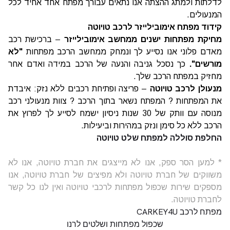
לדלתות ולמתג ההצתה אנו נתאים עבורך מפתח אחד אחיד לכל
המנעולים.
קידוד מפתח אימובילייזר לרכב טויוטה
מחיקת מפתחות ישנים ממחשב אימובילייזר
– ברכישת רכב
מאדם פלוני אנו נסייע לך ונמחק ממחשב הרכב מפתחות
"לא
מורשים".
כך נסכל גניבה והנעה של הרכב במידה ואדם אחר
מחזיק במפתח הרכב שלך.
מנעולן לרכב טויוטה
– פריצה ופתיחת רכבים ללא נזק: איבדת
את המפתחות ? המפתח נשאר בתוך הרכב ? צוות מנעולני רכב
מנוסה עם וותק של 30 שנות ניסיון ישמח לסייע לך לפרוץ את
הרכב ללא כל סימן ונזק במהירות וביעילות.
החלפת סוללה למפתח שלט טויוטה
* למען הסר ספק, אנו לא מייצגים את חברת טויוטה, אנו לא
משווקים של חברת טויוטה ולא מפיצים של חברת טויוטה, אנו
מספקים שירות שכפול מפתחות לרכבי טויוטה ואין לנו כל קשר
לחברת טויוטה.
מפתח לרכב CARKEY4U
שכפול מפתחות ושלטים לרנו