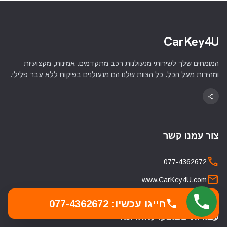
CarKey4U
המומחים שלך לשירותי מנעולנות רכב מתקדמים. אמינות, מקצועיות
ומהירות מעל הכל. כל הצוות שלנו הם מנעולנים בפיקוח ללא עבר פלילי.
share
צור עמנו קשר
phone
077-4362672
mail
www.CarKey4U.com
call
חייגו עכשיו: 077-4362672
עבודות שבוצעו לאחרונה