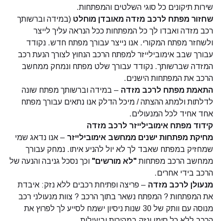
שירות תיקונים כל סוגי השלטים והמפתחות.
שחזור מפתח לרכב מזדה מאובדן מוחלט
(במידה וברשותך
רכב מזדה ואבדו לך כל המפתחות ככל הנראה עליך לייצר
ולשחזר מפתח המקורי. אנו נייצר עבורך מפתח חדש. נקודד
עבורך שבב אימובילייזר למפתח הרכב הנחוץ לצורך הנעת רכב
המזדה שברשותך. נקודד עבורך שלט מפתח ונמחק ממחשב
הרכב את המפתחות הישנים.
התאמת מפתח לרכב מזדה
– במידה וברשותך מפתח שונה
לדלתות ולמתג ההצתה / מיכל הדלק אנו נתאים עבורך מפתח
אחד אחיד לכל המנעולים.
קידוד מפתח אימובילייזר לרכב מזדה
מחיקת מפתחות ישנים ממחשב אימובילייזר
– אנו נדאג שמי
שמחזיק במפתח שאבד לך לא יול להניע איתו. נמחק עבורך
ממחשב הרכב מפתחות
"לא מורשים"
וכך נסכל גניבה והנעה של
הרכב בידי אחרים.
מנעולן לרכב מזדה
– פריצה ופתיחת רכבים ללא נזק: איבדת
את המפתחות ? המפתח נשאר בתוך הרכב ? צוות מנעולני רכב
מנוסה עם וותק של 30 שנות ניסיון ישמח לסייע לך לפרוץ את
הרכב ללא כל סימן ונזק במהירות וביעילות.