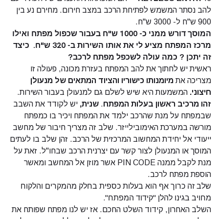
להב נסתר המשמש לפתיחת הרכב במצב חירום. מחירם נע בין
900 ש"ח ל- 3000 ש"ח.
המוסך דורש ממני כ- 1000 ש"ח בעבור שכפול מפתח ואילו
מרכז המפתח מציע לי את אותו השירות ב- 320 ש"ח. כיצד
זה יתכן ? כמה עולה לשכפל מפתח לרכב?
ראשית יש לחתוך את להב המפתח בעזרת מכונה, פעולה זו
מצריכה את
מיומנותו כישוריו והציוד המתאים של מנעולן
חיצוני
.
המשמעות היא שיש לשלם גם למנעולן בעבור השירות.
זהו מרכיב ראשון בעלות המפתח
.
שנית,
יש לקודד את השבב
שבמפתח על מנת שהרכב ילמד את המפתח ויכיר בו כמפתח
מורשה במערכת האימובילייזר. שלב זה מצריך חיבור של מחשב
ייעודי אל יחידת המחשוב המרכזית של הרכב. זהן שלב בו לעתים
המוסך או המנעולן לצור קשר עם יצרנית הרכב שבחו"ל. זאת על
מנת לקבל ממנה PIN CODE אשר מוזן אל המחשב ומאשר
הוספת מפתח לרכב.
שלב זה כרוך אף הוא בעלות כספית בחלק מהמקרים והלקוח
מחויב בגינו להלן "קידוד המפתח".
השלב האחרון, קידוד השלט החכם. אז יש לנו מפתח שפותח את