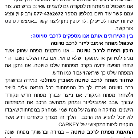
אנו משכפלים מפתחות לסקודה גם לדגמים שאינם ברשימה. צור
עמנו קשר עוד היום בטלפון מספר
077-4362672
(רב קווי) ונציג
שירות ישמח לסייע לך. לחילופין ניתן ליצור קשר באמצעות
טופס
צור קשר.
בין השירותים אותם אנו מספקים לרכבי טויוטה:
שכפול מפתח אימובילייזר לרכב טויוטה
תיקון מפתח לרכב טויוטה
– אנו מתקנים מפתח שחוק אשר
מניע לסירוגין או מתפקד שלא כראוי. אם בית השלט נשבר הרי
שזוהי תופעה ידועה בקרב מפתחות שלט טויוטה. אנו נתקן את
המפתח שלט כך שיראה ויעבוד כמו חדש.
שחזור מפתח לרכב טויוטה מאובדן מוחלט-
במידה וברשותך
רכב טויוטה ואבדו לך כל המפתחות ככל הנראה עליך לייצר
ולשחזר מפתח המקורי. אנו נייצר עבורך מפתח חדש ונקודד
עבורך שבב אימובילייזר ונמחק ממחשב הרכב את המפתחות
הישנים. מחיקה זו נחוצה על מנת שמי שמחזיק במפתחות שאבדו
לא יוכל להניע את הרכב. הליך זה מצריך כישורים וידע אשר
מוקנים לצוות המקצועי של CARKEY.
התאמת מפתח לרכב טויוטה
– במידה וברשותך מפתח שונה