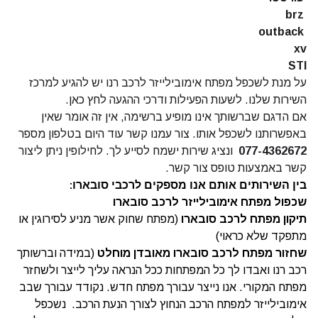
brz
outback
xv
STI
על מנת לשכפל מפתח אימובילייזר לרכב רנו יש להגיע למרכז
השירות שלנו. לשעות הפעילות ודרכי ההגעה
לחץ כאן.
אם הדגם שברשותך אינו מופיע ברשימה, אין זה אומר שאין
באפשרותנו לשכפל אותו. צור עמנו קשר עוד היום בטלפון מספר
077-4362672
ונציג שירות ישמח לסייע לך. לחילופין ניתן ליצור
קשר באמצעות
טופס צור קשר.
בין השירותים אותם אנו מספקים לרכבי סובארו
:
שכפול מפתח אימובילייזר לרכב סובארו
תיקון מפתח לרכב סובארו
(מפתח שחוק אשר מניע לסירוגין או
מתפקד שלא כראוי)
שחזור מפתח לרכב סובארו מאובדן מוחלט
(במידה וברשותך
רכב רנו ואבדו לך כל המפתחות ככל הנראה עליך לייצר ולשחזר
מפתח המקורי. אנו נייצר עבורך מפתח חדש. נקודד עבורך שבב
אימובילייזר למפתח הרכב הנחוץ לצורך הנעת הרכב. נשכפל