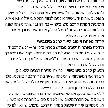
הביטוח
ונחוץ לא פחות לשקט הנפשי שלך
על מנת שמי
שמחזיק במפתחות שאבדו לא יוכל להניע את הרכב. זוהי
ה"מנעולנות הממוחשבת" אשר אינה מסופקת על-ידי כל מנעולן
בשוק, כישורים ידע אשר מוקנים לצוות המקצועי של CAR KEY.
התאמת מפתח לרכב מיצובישי
– במידה וברשותך מפתח שונה
לדלתות ולמתג ההצתה / מיכל הדלק אנו נתאים עבורך מפתח
אחד אחיד לכל המנעולים.
קידוד מפתח אימובילייזר לרכב מיצובישי
מחיקת מפתחות ישנים ממחשב אימובילייזר
– רכשת רכב יד
2, חושש כי נותר בידי הבעלים הקודם מפתח נוסף ? אנו נסייע לך
ונמחק ממחשב הרכב מפתחות
"
לא מורשים
"
וכך נסכל גניבה
והנעה של הרכב בידי אחרים.
מנעולן לרכב מיצובישי
– פריצה ופתיחת רכבים ללא נזק:
איבדת את המפתחות ? המפתח נשאר בתוך הרכב ? צוות מנעולני
רכב מנוסה עם וותק של 30 שנות ניסיון ישמח לסייע לך לפרוץ את
הרכב ללא כל סימן ונזק במהירות וביעילות.
* למען הסר ספק, אנו לא מייצגים את חברת מיצובישי, אנו לא
משווקים של חברת מיצובישי ולא מפיצים של חברת מיצובישי ,
אנו מספקים שירות שכפול מפתחות לרכבי מיצויבישי ואין לנו כל