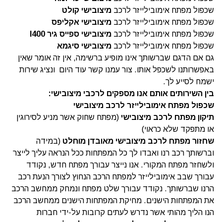
שכפול מפתח אימובילייזר לרכב
מיצובישי קולט
שכפול מפתח אימובילייזר לרכב
מיצובישי אקליפס
שכפול מפתח אימובילייזר לרכב
מיצובישי ספייס גיר l400
שכפול מפתח אימובילייזר לרכב
מיצובישי סיגמא
גם אם הדגם שברשותך אינו מופיע ברשימה, אין זה אומר שאין
באפשרותנו לשכפל אותו. צור עמנו קשר עוד היום ונציג שירות
ישמח לסייע לך.
בין השירותים אותם אנו מספקים לרכבי מיצובישי
:
שכפול מפתח אימובילייזר לרכב מיצובישי
תיקון מפתח לרכב מיצובישי
(מפתח שחוק אשר מניע לסירוגין
או מתפקד שלא כראוי)
שחזור מפתח לרכב מיצובישי מאובדן מוחלט
(במידה
וברשותך רכב רנו ואבדו לך כל המפתחות ככל הנראה עליך לייצר
ולשחזר מפתח המקורי. אנו נייצר עבורך מפתח חדש, נקודד
עבורך שבב אימובילייזר למפתח הרכב הנחוץ לצורך הנעת רכב
הרנו שברשותך. נקודד עבורך שלט מפתח ונמחק ממחשב הרכב
את המפתחות הישנים. מחיקת המפתחות הישנים ממחשב הרכב
הנו הליך מהותי אשר נדרש לעתים קרובות על-ידי חברות