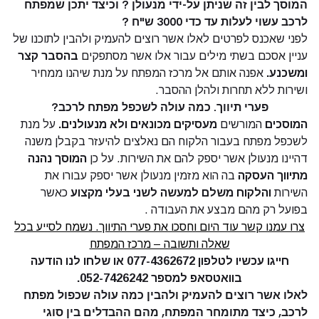
המוסך לבין זה שניתן על-ידי מנעולן ? וכיצד יתכן שמפתח
לרכב עשוי לעלות עד כדי 3000 ש"ח ?
לפני שאכנס לפרטים לאלו אשר רוצים להעמיק ולהבין לתוכנו של
עניין אסכם בשתי מילים עבור אלו אשר מסתפקים
בהסבר קצר
ומשכנע.
אפנה אותם אל מרכז המפתח על מנת שיהנו ממחיר
ושירות ללא תחרות ולהלן ההסבר.
פערי תיווך. כמה עולה לשכפל מפתח לרכב?
המוסכים
המורשים
מעסיקים מכונאים ולא מנעולנים.
על מנת
לשכפל מפתח בעבור הלקוח הם נאלצים להיעזר בקבלן משנה
דהיינו מנעולן אשר יספק להם את השירות. על כן
המוסך נהנה
מתיווך העסקה
בה הוא מזמין מנעולן אשר יספק עבורו את
השירות
והלקוח משלם למעשה לשני בעלי מקצוע
כאשר
בפועל רק מהם מבצע את העבודה .
צרו עמנו קשר עוד היום וחסכו את פערי התיווך. נשמח לסייע בכל
שאלה ותשובה – מרכז המפתח
חייגו עכשיו לטלפון 077-4362672 או
שלחו לנו הודעה
בוואטסאפ
למספר 052-7426242.
לאלו אשר רוצים להעמיק ולהבין כמה עולה שכפול מפתח
לרכב, כיצד מתומחר המפתח, מהם ההבדלים בין סוגי