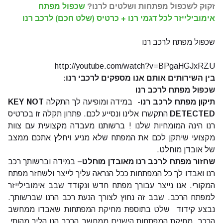
זקוק לשכפול מפתחות ושלטים לרנו?
שכפול מפתח
אימובילייזר לכל דגמי רנו
+ כרטיס (שלט חכם) לרכב רנו
שכפול מפתח לרכב רנו
http://youtube.com/watch?v=BPgaHGJxRZU
בין השירותים אותם אנו מספקים לרכבי רנו
:
שכפול מפתח לרכב רנו
תיקון מפתח לרכב רנו-
במידה ומופיעה לך התקלה
KEY NOT
DETECTED
התקשרו אלינו ונסייע לכם. פתרון תקלה זו בכרטיס
רנו הינה המומחיות שלנו ! ברשותנו מעבדה מקצועית עם צוות
מקצועי שיתקן לכם את המפתח שלא מניע ויחלץ אתכם ממצב
של אובדן מוחלט.
שחזור מפתח לרכב רנו מאובדן מוחלט
–
במידה וברשותך רכב
רנו ואבדו לך כל המפתחות ככל הנראה עליך לייצר ולשחזר מפתח
המקורי. אנו נייצר עבורך מפתח חדש ונקודד שבב אימובילייזר
למפתח הרכב. שבב זה נחוץ לצורך הנעת רכב הרנו שברשותך.
נבצע קידוד שלט בתוספת מחיקת המפתחות שאבדו ממחשב
הרכב. מחיקת המפתחות הישנים ממחשב הרכב הנו הליך מהותי.