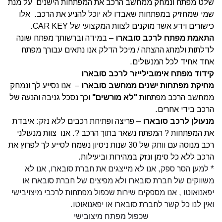
שלט מפתח ונמחק ממחשב הרכב את המפתחות הישנים על מנת
שמי שמחזיק במפתחות שאבדו לא יוכל להניע את הרכב. אלו
כישורים וידע אשר מוקנים לצוות המקצועי של CAR KEY.
התאמת מפתח לרכב סובארו
– במידה וברשותך מפתח שונה
לדלתות ולמתג ההצתה / מיכל הדלק אנו נתאים עבורך מפתח
אחד אחיד לכל המנעולים.
קידוד מפתח אימובילייזר לרכב סובארו
מחיקת מפתחות ישנים ממחשב סובארו
– אנו נסייע לך ונמחק
ממחשב הרכב מפתחות
"
לא מורשים
"
וכך נסכל גניבה והנעה של
הרכב בידי אחרים.
מנעולן לרכב סובארו
– פריצה ופתיחת רכבים ללא נזק: איבדת
את המפתחות ? המפתח נשאר בתוך הרכב ?. אנו צוות מנעולני
רכב מנוסה עם וותק של 30 שנות ניסיון נשמח לסייע לך לפרוץ את
הרכב ללא כל סימן ונזק במהירות וביעילות.
* למען הסר ספק, אנו לא מייצגים את חברת סובארו, אנו לא
משווקים של חברת סובארו ולא מפיצים של חברת סובארו או
יפאנואוטו , אנו מספקים שירות שכפול מפתחות לרכבי מיצויבישי
ואין לנו כל קשר לחברת סובארו או יפאנואוטו.
שכפול מפתח מיצובישי