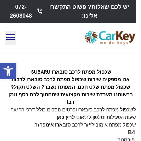
יש לכם שאלות? פשוט התקשרו
072-
phone_in_talk
אלינו:
2608048
menu
פתח
שכפול מפתח לרכב סובארו SUBARU
אנו מספקים שירות שכפול מפתח לרכב סובארו
לרבות
שכפול
מפתח שלט חכם
. המפתח נשבר?
השלט
תקול?
ברשותנו מעבדת שירות מקצועית שתחסוך לכם כסף וזמן
רב!
לשכפול מפתח לרכב סובארו ופרטים נוספים כולל דרכי ההגעה
שעות הפעילות וטלפון לתיאום
לחץ כאן
שכפול מפתח אימובילייזר לרכב
סובארו אימפרזה
B4
פורסטר