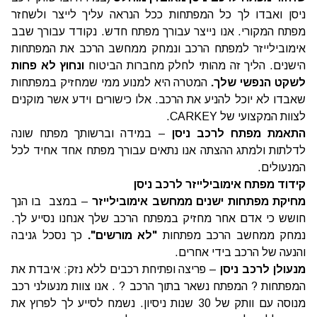
ניסן ואבדו לך כל המפתחות ככל הנראה עליך לייצר ולשחזר
מפתח המקורי. אנו נייצר עבורך מפתח חדש. נקודד עבורך שבב
אימובילייזר למפתח הרכב ונמחק ממחשב הרכב את המפתחות
הישנים. הליך זה מהותי לחלק מחברות הביטוח
ונחוץ לא פחות
לשקט הנפשי שלך.
המטרה היא למנוע ממי שמחזיק במפתחות
שאבדו לא יוכל להניע את הרכב. אלו כישורים וידע אשר מוקנים
לצוות המקצועי של CARKEY.
התאמת מפתח לרכב ניסן
– במידה וברשותך מפתח שונה
לדלתות ולמתג ההצתה אנו נתאים עבורך מפתח אחד אחיד לכל
המנעולים.
קידוד מפתח אימובילייזר לרכב ניסן
מחיקת מפתחות ישנים ממחשב אימובילייזר
– במצב בו הנך
חושש כי אדם אחר מחזיק במפתח הרכב שלך אנחנו נסייע לך.
נמחק ממחשב הרכב מפתחות
"לא מורשים".
כך נסכל גניבה
והנעה של הרכב בידי אחרים.
מנעולן לרכב ניסן
– פריצה ופתיחת רכבים ללא נזק: איבדת את
המפתחות ? המפתח נשאר בתוך הרכב ? . אנו צוות מנעולני רכב
מנוסה עם וותק של 30 שנות ניסיון. נשמח לסייע לך לפרוץ את