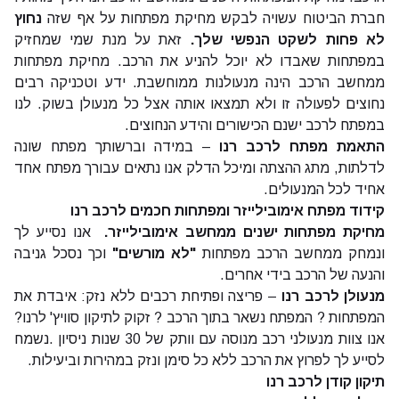
חברת הביטוח עשויה לבקש מחיקת מפתחות על אף שזה
נחוץ
לא פחות לשקט הנפשי שלך.
זאת על מנת שמי שמחזיק
במפתחות שאבדו לא יוכל להניע את הרכב. מחיקת מפתחות
ממחשב הרכב הינה מנעולנות ממוחשבת. ידע וטכניקה רבים
נחוצים לפעולה זו ולא תמצאו אותה אצל כל מנעולן בשוק. לנו
במפתח לרכב ישנם הכישורים והידע הנחוצים.
התאמת מפתח לרכב רנו
– במידה וברשותך מפתח שונה
לדלתות, מתג ההצתה ומיכל הדלק אנו נתאים עבורך מפתח אחד
אחיד לכל המנעולים.
קידוד מפתח אימובילייזר
ומפתחות חכמים לרכב רנו
מחיקת מפתחות ישנים ממחשב אימובילייזר.
אנו נסייע לך
ונמחק ממחשב הרכב מפתחות
"
לא מורשים
"
וכך נסכל גניבה
והנעה של הרכב בידי אחרים.
מנעולן לרכב רנו
– פריצה ופתיחת רכבים ללא נזק: איבדת את
המפתחות ? המפתח נשאר בתוך הרכב ?
זקוק לתיקון סוויץ' לרנו?
אנו צוות
מנעולני רכב
מנוסה עם וותק של 30 שנות ניסיון .נשמח
לסייע לך לפרוץ את הרכב ללא כל סימן ונזק במהירות וביעילות.
תיקון קודן לרכב רנו