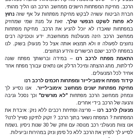
הרכב. מחיקת המפתחות הישנים ממחשב הרכב הנו הליך מהותי.
חברת הביטוח עשויה לבקש מחיקת מפתחות על אף שזה
נחוץ
לא פחות לשקט הנפשי שלך.
זאת על מנת שמי שמחזיק
במפתחות שאבדו לא יוכל להניע את הרכב. מחיקת מפתחות
ממחשב הרכב הינה מנעולנות ממוחשבת. ידע וטכניקה רבים
נחוצים לפעולה זו ולא תמצאו אותה אצל כל מנעולן בשוק. לנו
במפתח לרכב ישנם הכישורים והידע הנחוצים.
התאמת מפתח לרכב רנו
– במידה וברשותך מפתח שונה
לדלתות, מתג ההצתה ומיכל הדלק אנו נתאים עבורך מפתח אחד
אחיד לכל המנעולים.
קידוד מפתח אימובילייזר
ומפתחות חכמים לרכב רנו
מחיקת מפתחות ישנים ממחשב אימובילייזר.
אנו נסייע לך
ונמחק ממחשב הרכב מפתחות
"
לא מורשים
"
וכך נסכל גניבה
והנעה של הרכב בידי אחרים.
מנעולן לרכב רנו
– פריצה ופתיחת רכבים ללא נזק: איבדת את
המפתחות ? המפתח נשאר בתוך הרכב ?
זקוק לתיקון סוויץ' לרנו?
אנו צוות
מנעולני רכב
מנוסה עם וותק של 30 שנות ניסיון .נשמח
לסייע לך לפרוץ את הרכב ללא כל סימן ונזק במהירות וביעילות.