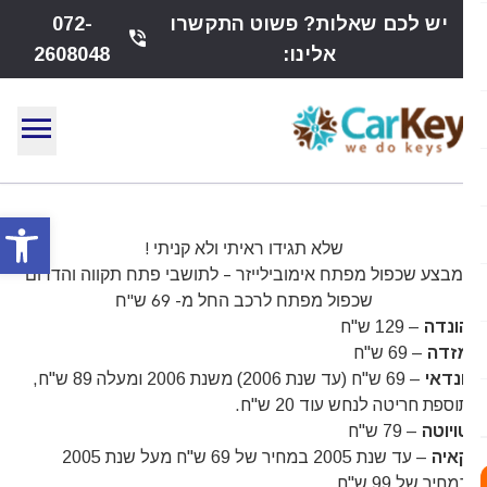
יש לכם שאלות? פשוט התקשרו
072-
phone_in_talk
אלינו:
2608048
menu
פתח
שלא תגידו ראיתי ולא קניתי !
מבצע שכפול מפתח אימובילייזר – לתושבי פתח תקווה והדרום
שכפול מפתח לרכב החל מ- 69 ש"ח
הונדה
– 129 ש"ח
מזדה
– 69 ש"ח
יונדאי
– 69 ש"ח (עד שנת 2006) משנת 2006 ומעלה 89 ש"ח,
תוספת חריטה לנחש עוד 20 ש"ח.
טויוטה
– 79 ש"ח
קאיה
– עד שנת 2005 במחיר של 69 ש"ח מעל שנת 2005
במחיר של 99 ש"ח