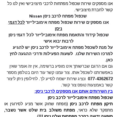
אנו מספקים שירות שכפול מפתחות לרכבי מיצויבישי ואין לנו כל
קשר לחברת מיצובישי.
שכפול מפתח לרכב ניסן
Nissan
אנו מספקים שירות שכפול מפתח אימובילייזר
לכל דגמי
ניסן
שכפול קידוד והתאמת מפתח אימובילייזר לכל דגמי ניסן
לרבות יבוא אישי
על מנת לשכפל מפתח אימובילייזר לרכב ניסן יש להגיע
למרכז השירות שלנו.
לשעות הפעילות ודרכי ההגעה
לחץ
כאן.
גם אם הדגם שברשותך אינו מופיע ברשימה, אין זה אומר שאין
באפשרותנו לשכפל אותו. צור עמנו קשר עוד היום בטלפון מספר
077-4362672
ונציג שירות ישמח לסייע לך. לחילופין ניתן ליצור
קשר באמצעות
טופס צור קשר.
בין השירותים אותם אנו מספקים לרכבי ניסן:
שכפול מפתח אימובילייזר לרכב ניסן
תיקון מפתח לרכב ניסן
(מפתח שחוק אשר מניע לסירוגין או
מתפקד שלא כראוי,
מפתח משולב בית שלט אשר נשבר,
תופעה ידועה בקרב מפתחות שלט ניסן !!!
)