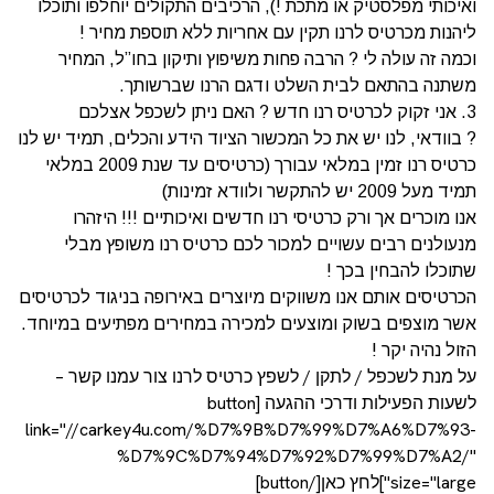
ואיכותי מפלסטיק או מתכת !), הרכיבים התקולים יוחלפו ותוכלו
ליהנות מכרטיס לרנו תקין עם אחריות ללא תוספת מחיר !
וכמה זה עולה לי ? הרבה פחות משיפוץ ותיקון בחו”ל, המחיר
משתנה בהתאם לבית השלט ודגם הרנו שברשותך.
3. אני זקוק לכרטיס רנו חדש ? האם ניתן לשכפל אצלכם
? בוודאי, לנו יש את כל המכשור הציוד הידע והכלים, תמיד יש לנו
כרטיס רנו זמין במלאי עבורך (כרטיסים עד שנת 2009 במלאי
תמיד מעל 2009 יש להתקשר ולוודא זמינות)
אנו מוכרים אך ורק כרטיסי רנו חדשים ואיכותיים !!! היזהרו
מנעולנים רבים עשויים למכור לכם כרטיס רנו משופץ מבלי
שתוכלו להבחין בכך !
הכרטיסים אותם אנו משווקים מיוצרים באירופה בניגוד לכרטיסים
אשר מוצפים בשוק ומוצעים למכירה במחירים מפתיעים במיוחד.
הזול נהיה יקר !
על מנת לשכפל / לתקן / לשפץ כרטיס לרנו צור עמנו קשר –
לשעות הפעילות ודרכי ההגעה [button
link="//carkey4u.com/%D7%9B%D7%99%D7%A6%D7%93-
%D7%9C%D7%94%D7%92%D7%99%D7%A2/"
size="large"]לחץ כאן[/button]