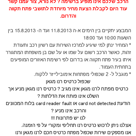
הרכב שלכם אינו מופיע ברשימה ? לא נורא, צור עמנו קשר
עוד היום לקבלת הצעת מחיר מיוחדת לתושבי פתח תקווה
והדרום.
המבצע יתקיים בין הימים א-ה 11.8.2013 ועד ה- 15.8.2013 בין
השעות 10:00 ועד 18:00
* המחיר ינתן למי שיגיע למרכז השירות עם רשיון רכב ותעודת
זהות, כאשר הרכב רשום על שמו או על שם בן משפחתו המתגורר
איתו בעיר פתח תקווה או בדרום לפי רשימת האזורים המופיעים
בתחתית העמוד.
* מוגבל ל- 2 שכפולי מפתחות אימובילייזר ללקוח.
שכפול כרטיס רנו מגאן
כרטיס מפתח לרנו מגאן אינו מגיב ? כרטיס רנו מגאן מניע אך
השלט אינו פותח את הדלתות ?
הודעת card not detected או card reader fault בלוח המכוונים
והרכב אינו מניע ?
לנו יש פתרונות !!!
אצלנו ניתן לרכוש כרטיס רנו תחליפי ומקורי על פי הזמנה.
אנו מספקים שירות שכפול מפתח כרטיס חכם לרנו מגאן ורנו