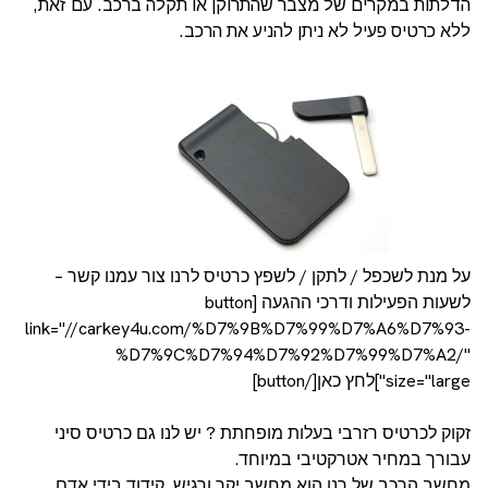
הדלתות במקרים של מצבר שהתרוקן או תקלה ברכב. עם זאת,
ללא כרטיס פעיל לא ניתן להניע את הרכב.
על מנת לשכפל / לתקן / לשפץ כרטיס לרנו צור עמנו קשר –
לשעות הפעילות ודרכי ההגעה [button
link="//carkey4u.com/%D7%9B%D7%99%D7%A6%D7%93-
%D7%9C%D7%94%D7%92%D7%99%D7%A2/"
size="large"]לחץ כאן[/button]
זקוק לכרטיס רזרבי בעלות מופחתת ? יש לנו גם כרטיס סיני
עבורך במחיר אטרקטיבי במיוחד.
מחשב הרכב של רנו הוא מחשב יקר ורגיש, קידוד בידי אדם