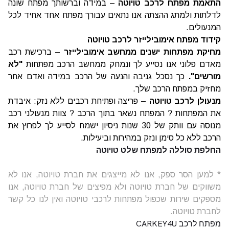
התאמת מפתח לרכב טויוטה
– במידה וברשותך מפתח שונה
לדלתות ולמתג ההצתה אנו נתאים עבורך מפתח אחד אחיד לכל
המנעולים.
קידוד מפתח אימובילייזר לרכב טויוטה
מחיקת מפתחות ישנים ממחשב אימובילייזר
– ברכישת רכב
מאדם פלוני אנו נסייע לך ונמחק ממחשב הרכב מפתחות
"לא
מורשים".
כך נסכל גניבה והנעה של הרכב במידה ואדם אחר
מחזיק במפתח הרכב שלך.
מנעולן לרכב טויוטה
– פריצה ופתיחת רכבים ללא נזק: איבדת
את המפתחות ? המפתח נשאר בתוך הרכב ? צוות מנעולני רכב
מנוסה עם וותק של 30 שנות ניסיון ישמח לסייע לך לפרוץ את
הרכב ללא כל סימן ונזק במהירות וביעילות.
החלפת סוללה למפתח שלט טויוטה
* למען הסר ספק, אנו לא מייצגים את חברת טויוטה, אנו לא
משווקים של חברת טויוטה ולא מפיצים של חברת טויוטה, אנו
מספקים שירות שכפול מפתחות לרכבי טויוטה ואין לנו כל קשר
לחברת טויוטה.
מפתח לרכב CARKEY4U