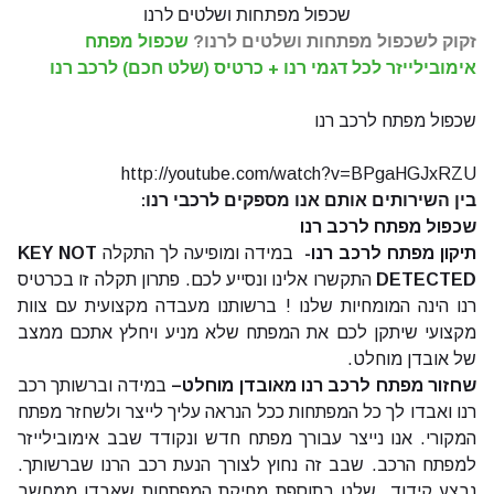
שכפול מפתחות ושלטים לרנו
זקוק לשכפול מפתחות ושלטים לרנו?
שכפול מפתח
אימובילייזר לכל דגמי רנו
+ כרטיס (שלט חכם) לרכב רנו
שכפול מפתח לרכב רנו
http://youtube.com/watch?v=BPgaHGJxRZU
בין השירותים אותם אנו מספקים לרכבי רנו
:
שכפול מפתח לרכב רנו
תיקון מפתח לרכב רנו-
במידה ומופיעה לך התקלה
KEY NOT
DETECTED
התקשרו אלינו ונסייע לכם. פתרון תקלה זו בכרטיס
רנו הינה המומחיות שלנו ! ברשותנו מעבדה מקצועית עם צוות
מקצועי שיתקן לכם את המפתח שלא מניע ויחלץ אתכם ממצב
של אובדן מוחלט.
שחזור מפתח לרכב רנו מאובדן מוחלט
–
במידה וברשותך רכב
רנו ואבדו לך כל המפתחות ככל הנראה עליך לייצר ולשחזר מפתח
המקורי. אנו נייצר עבורך מפתח חדש ונקודד שבב אימובילייזר
למפתח הרכב. שבב זה נחוץ לצורך הנעת רכב הרנו שברשותך.
נבצע קידוד שלט בתוספת מחיקת המפתחות שאבדו ממחשב