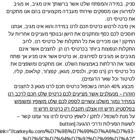
סניק. במידה והמפתח שלט אשר ברשותך אינו מגיב, או מגיב
לסירוגין אנו מספקים שירותי מעבדה מקצועיים בהם אנו מתקנים
את כרטיסי רנו.
אין סיבה לרכוש כרטיס חכם לרנו במידה והוא אינו מגיב,
אנחנו
חוסכים לכם כסף ומתקנים את הישן
ובנוסף מעניקים אחריות על
התיקון ! אנו מכירים את כל התקלות של כרטיסי רנו, לרוב
התקלות הנפוצות ביותר בכרטיסי רנו הן: לחצנים אשר אינם
מגיבים או מגיבים לסירוגים, או כרטיס אשר אינו מניע אך פותח
וסוגר את הדלתות באמצעות השלט. אנו מתקנים ומשפצים את
כל כרטיסי רנן (רנו סניק, ולנסיס, מגאן, קפצ'ור, קולאוס, קליו,
לטיטוד וכל שאר הדגמים).
מבצע 40% הנחה בשכפול כרטיס חכם לרנו מגאן 3 לחצנים
הזהרו – מנעולנים אשר מציעים לכם כרטיס שלט חכם לרכב רנו
במחיר נמוך משלנו עשויים לספק לכם שלט משופץ (משומש
בפלסטיק חדש !!!)
אצלנו תקבלו רק כרטיס חדש !!!
על מנת לשכפל / לתקן / לשפץ כרטיס לרנו צור עמנו קשר –
לשעות הפעילות ודרכי ההגעה [button
link="//carkey4u.com/%D7%9B%D7%99%D7%A6%D7%93-
%D7%9C%D7%94%D7%92%D7%99%D7%A2/"