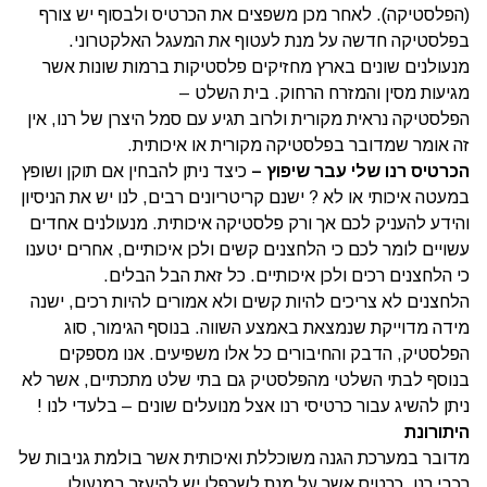
(הפלסטיקה). לאחר מכן משפצים את הכרטיס ולבסוף יש צורף
בפלסטיקה חדשה על מנת לעטוף את המעגל האלקטרוני.
מנעולנים שונים בארץ מחזיקים פלסטיקות ברמות שונות אשר
מגיעות מסין והמזרח הרחוק. בית השלט –
הפלסטיקה נראית מקורית ולרוב תגיע עם סמל היצרן של רנו, אין
זה אומר שמדובר בפלסטיקה מקורית או איכותית.
הכרטיס רנו שלי עבר שיפוץ –
כיצד ניתן להבחין אם תוקן ושופץ
במעטה איכותי או לא ? ישנם קריטריונים רבים, לנו יש את הניסיון
והידע להעניק לכם אך ורק פלסטיקה איכותית. מנעולנים אחדים
עשויים לומר לכם כי הלחצנים קשים ולכן איכותיים, אחרים יטענו
כי הלחצנים רכים ולכן איכותיים. כל זאת הבל הבלים.
הלחצנים לא צריכים להיות קשים ולא אמורים להיות רכים, ישנה
מידה מדוייקת שנמצאת באמצע השווה. בנוסף הגימור, סוג
הפלסטיק, הדבק והחיבורים כל אלו משפיעים. אנו מספקים
בנוסף לבתי השלטי מהפלסטיק גם בתי שלט מתכתיים, אשר לא
ניתן להשיג עבור כרטיסי רנו אצל מנועלים שונים – בלעדי לנו !
היתורונת
מדובר במערכת הגנה משוכללת ואיכותית אשר בולמת גניבות של
רכבי רנו, כרטיס אשר על מנת לשכפלו יש להיעזר במנעולן