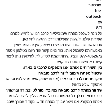
פורסטר
brz
outback
xv
STI
על מנת לשכפל מפתח אימובילייזר לרכב רנו יש להגיע למרכז
השירות שלנו. לשעות הפעילות ודרכי ההגעה
לחץ כאן.
אם הדגם שברשותך אינו מופיע ברשימה, אין זה אומר שאין
באפשרותנו לשכפל אותו. צור עמנו קשר עוד היום בטלפון מספר
077-4362672
ונציג שירות ישמח לסייע לך. לחילופין ניתן ליצור
קשר באמצעות
טופס צור קשר.
בין השירותים אותם אנו מספקים לרכבי סובארו
:
שכפול מפתח אימובילייזר לרכב סובארו
תיקון מפתח לרכב סובארו
(מפתח שחוק אשר מניע לסירוגין או
מתפקד שלא כראוי)
שחזור מפתח לרכב סובארו מאובדן מוחלט
(במידה וברשותך
רכב רנו ואבדו לך כל המפתחות ככל הנראה עליך לייצר ולשחזר
מפתח המקורי. אנו נייצר עבורך מפתח חדש. נקודד עבורך שבב