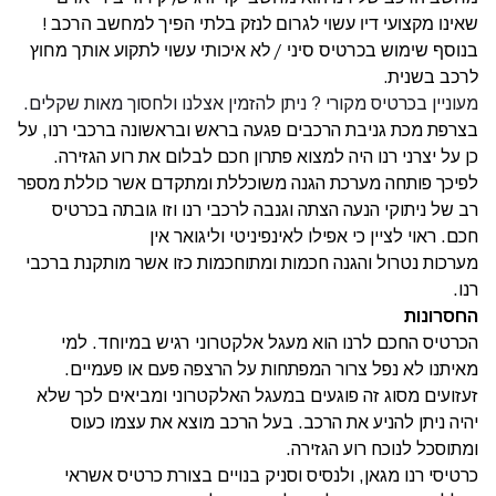
שאינו מקצועי דיו עשוי לגרום לנזק בלתי הפיך למחשב הרכב !
בנוסף שימוש בכרטיס סיני / לא איכותי עשוי לתקוע אותך מחוץ
לרכב בשנית.
מעוניין בכרטיס מקורי ? ניתן להזמין אצלנו ולחסוך מאות שקלים.
בצרפת מכת גניבת הרכבים פגעה בראש ובראשונה ברכבי רנו, על
כן על יצרני רנו היה למצוא פתרון חכם לבלום את רוע הגזירה.
לפיכך פותחה מערכת הגנה משוכללת ומתקדם אשר כוללת מספר
רב של ניתוקי הנעה הצתה וגנבה לרכבי רנו וזו גובתה בכרטיס
חכם. ראוי לציין כי אפילו לאינפיניטי וליגואר אין
מערכות נטרול והגנה חכמות ומתוחכמות כזו אשר מותקנת ברכבי
רנו.
החסרונות
הכרטיס החכם לרנו הוא מעגל אלקטרוני רגיש במיוחד. למי
מאיתנו לא נפל צרור המפתחות על הרצפה פעם או פעמיים.
זעזועים מסוג זה פוגעים במעגל האלקטרוני ומביאים לכך שלא
יהיה ניתן להניע את הרכב. בעל הרכב מוצא את עצמו כעוס
ומתוסכל לנוכח רוע הגזירה.
כרטיסי רנו מגאן, ולנסיס וסניק בנויים בצורת כרטיס אשראי