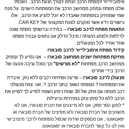
אימובילייזר למפתח הרכב הנחוץ לצורך הנעת הרכב. נשכפל
שלט מפתח ונמחק ממחשב הרכב את המפתחות הישנים על מנת
שמי שמחזיק במפתחות שאבדו לא יוכל להניע את הרכב. אלו
כישורים וידע אשר מוקנים לצוות המקצועי של CAR KEY.
התאמת מפתח לרכב סובארו
– במידה וברשותך מפתח שונה
לדלתות ולמתג ההצתה / מיכל הדלק אנו נתאים עבורך מפתח
אחד אחיד לכל המנעולים.
קידוד מפתח אימובילייזר לרכב סובארו
מחיקת מפתחות ישנים ממחשב סובארו
– אנו נסייע לך ונמחק
ממחשב הרכב מפתחות
"
לא מורשים
"
וכך נסכל גניבה והנעה של
הרכב בידי אחרים.
מנעולן לרכב סובארו
– פריצה ופתיחת רכבים ללא נזק: איבדת
את המפתחות ? המפתח נשאר בתוך הרכב ?. אנו צוות מנעולני
רכב מנוסה עם וותק של 30 שנות ניסיון נשמח לסייע לך לפרוץ את
הרכב ללא כל סימן ונזק במהירות וביעילות.
* למען הסר ספק, אנו לא מייצגים את חברת סובארו, אנו לא
משווקים של חברת סובארו ולא מפיצים של חברת סובארו או
יפאנואוטו , אנו מספקים שירות שכפול מפתחות לרכבי מיצויבישי
ואין לנו כל קשר לחברת סובארו או יפאנואוטו.