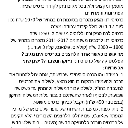
מוסמך ומקצועי ולא בכל מקום ניתן לקודד כרטיס שכזה.
הפתרונות והמחירים
כרטיסי רנו מגאן נמכרים בסוכנות רנו במחיר של 1070 ש"ח נכון
ליום 20.1.17 כולל קידוד עבודה ומע"מ.
כרטיס לרנו סניק ורנו וללנסיס מגיעים ל- 1250 ש”ח
כרטיסי רנו לרכבים משנתונים 2011-2017 נמכרים במחיר של
1800 – 2300 ש"ח (קולאוס, פלואנס, קליו 3 ועוד…)
מה עושים כאשר אחד הלחצנים בכרטיס אינו מגיב ?
הפלסטיקה של כרטיס רנו ניזוקה ונשברה? ישנן שתי
אפשרויות:
1. במידה וזהו הכרטיס היחידי שברשותך, אתה יכול להחנות את
הרכב ולהעמידו במקום בו הוא נמצא, לשלוח את הכרטיס
למעבדה בחו”ל, לשלם עבור המשלוח ולהמתין עד כשלושה
שבועות, לבסוף ולאחר שתשתלם בעבור עלות המשלוח והתיקון
(במצטבר 450 ש”ח) תקבל לביתך כרטיס משופץ.
2. ניתן לפנות למעבדת השירות של סופר שלטים או של מרכז
המפתח CarKey, שם יוחלפו הלחצנים השבורים / הלא תקינים,
על הכרטיס תורכב פלסטיקה חדשה (מעטה – בית שלט חדש