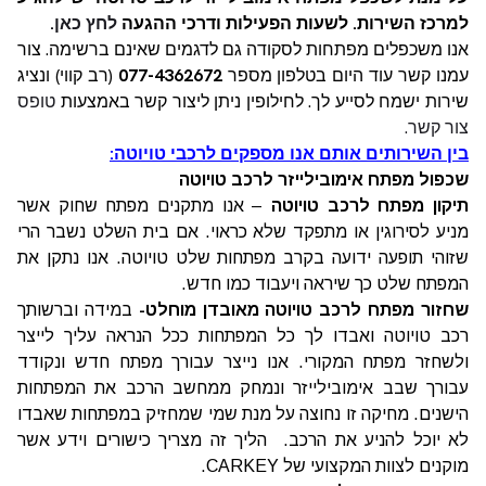
למרכז השירות.
לשעות הפעילות ודרכי ההגעה
לחץ כאן.
אנו משכפלים מפתחות לסקודה גם לדגמים שאינם ברשימה. צור
עמנו קשר עוד היום בטלפון מספר
077-4362672
(רב קווי) ונציג
שירות ישמח לסייע לך. לחילופין ניתן ליצור קשר באמצעות
טופס
צור קשר.
בין השירותים אותם אנו מספקים לרכבי טויוטה:
שכפול מפתח אימובילייזר לרכב טויוטה
תיקון מפתח לרכב טויוטה
– אנו מתקנים מפתח שחוק אשר
מניע לסירוגין או מתפקד שלא כראוי. אם בית השלט נשבר הרי
שזוהי תופעה ידועה בקרב מפתחות שלט טויוטה. אנו נתקן את
המפתח שלט כך שיראה ויעבוד כמו חדש.
שחזור מפתח לרכב טויוטה מאובדן מוחלט-
במידה וברשותך
רכב טויוטה ואבדו לך כל המפתחות ככל הנראה עליך לייצר
ולשחזר מפתח המקורי. אנו נייצר עבורך מפתח חדש ונקודד
עבורך שבב אימובילייזר ונמחק ממחשב הרכב את המפתחות
הישנים. מחיקה זו נחוצה על מנת שמי שמחזיק במפתחות שאבדו
לא יוכל להניע את הרכב. הליך זה מצריך כישורים וידע אשר
מוקנים לצוות המקצועי של CARKEY.