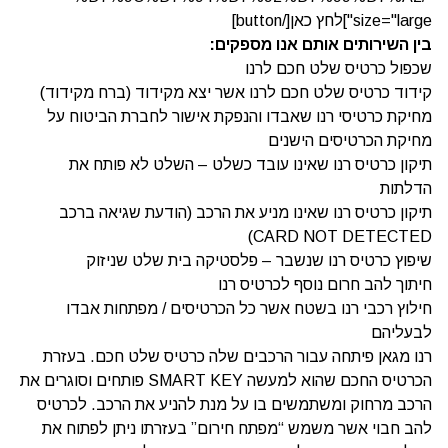
size="large"]לחץ כאן[/button]
בין השירותים אותם אנו מספקים:
שכפול כרטיס שלט חכם לרנו
קידוד כרטיס שלט חכם לרנו אשר יצא מקידוד (ברח מקידוד)
מחיקת כרטיסי רנו שאבדו והנפקת אישור לחברת הביטוח על
מחיקת הכרטיסים הישנים
תיקון כרטיס רנו שאינו עובד כשלט
– השלט לא פותח את
הדלתות
תיקון כרטיס רנו שאינו מניע את הרכב
(הודעת שגיאה ברכב
CARD NOT DETECTED)
שיפוץ כרטיס רנו שנשבר –
פלסטיקה בית שלט שניזוק
חיתוך להב חרום נוסף לכרטיס רנו
חילוץ רכבי רנו בשטח אשר כל הכרטיסים / מפתחות אבדו
לבעליהם
רנו מגאן פיתחה עבור הרכבים שלה כרטיס שלט חכם. בעזרת
הכרטיס החכם שהוא למעשה SMART KEY פותחים וסוגרים את
הרכב מרחוק ומשתמשים בו על מנת להניע את הרכב. לכרטיס
להב חבוי אשר משמש “מפתח חירום” בעזרתו ניתן לפתוח את