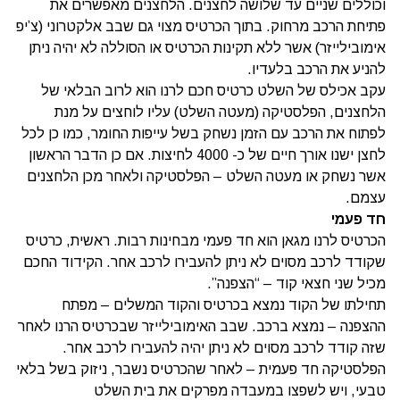
וכוללים שניים עד שלושה לחצנים. הלחצנים מאפשרים את
פתיחת הרכב מרחוק. בתוך הכרטיס מצוי גם שבב אלקטרוני (צ’יפ
אימובילייזר) אשר ללא תקינות הכרטיס או הסוללה לא יהיה ניתן
להניע את הרכב בלעדיו.
עקב אכילס של השלט כרטיס חכם לרנו הוא לרוב הבלאי של
הלחצנים, הפלסטיקה (מעטה השלט) עליו לוחצים על מנת
לפתוח את הרכב עם הזמן נשחק בשל עייפות החומר, כמו כן לכל
לחצן ישנו אורך חיים של כ- 4000 לחיצות. אם כן הדבר הראשון
אשר נשחק או מעטה השלט – הפלסטיקה ולאחר מכן הלחצנים
עצמם.
חד פעמי
הכרטיס לרנו מגאן הוא חד פעמי מבחינות רבות. ראשית, כרטיס
שקודד לרכב מסוים לא ניתן להעבירו לרכב אחר. הקידוד החכם
מכיל שני חצאי קוד – “הצפנה”.
תחילתו של הקוד נמצא בכרטיס והקוד המשלים – מפתח
ההצפנה – נמצא ברכב. שבב האימובילייזר שבכרטיס הרנו לאחר
שזה קודד לרכב מסוים לא ניתן יהיה להעבירו לרכב אחר.
הפלסטיקה חד פעמית – לאחר שהכרטיס נשבר, ניזוק בשל בלאי
טבעי, ויש לשפצו במעבדה מפרקים את בית השלט