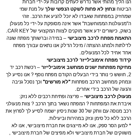
הנו הליך מהותי אשר נדרש לעתים קרובות על-ידי חברות
הביטוח
ונחוץ לא פחות לשקט הנפשי שלך
על מנת שמי
שמחזיק במפתחות שאבדו לא יוכל להניע את הרכב. זוהי
ה"מנעולנות הממוחשבת" אשר אינה מסופקת על-ידי כל מנעולן
בשוק, כישורים ידע אשר מוקנים לצוות המקצועי של CAR KEY.
התאמת מפתח לרכב מיצובישי
– במידה וברשותך מפתח שונה
לדלתות ולמתג ההצתה / מיכל הדלק אנו נתאים עבורך מפתח
אחד אחיד לכל המנעולים.
קידוד מפתח אימובילייזר לרכב מיצובישי
מחיקת מפתחות ישנים ממחשב אימובילייזר
– רכשת רכב יד
2, חושש כי נותר בידי הבעלים הקודם מפתח נוסף ? אנו נסייע לך
ונמחק ממחשב הרכב מפתחות
"
לא מורשים
"
וכך נסכל גניבה
והנעה של הרכב בידי אחרים.
מנעולן לרכב מיצובישי
– פריצה ופתיחת רכבים ללא נזק:
איבדת את המפתחות ? המפתח נשאר בתוך הרכב ? צוות מנעולני
רכב מנוסה עם וותק של 30 שנות ניסיון ישמח לסייע לך לפרוץ את
הרכב ללא כל סימן ונזק במהירות וביעילות.
* למען הסר ספק, אנו לא מייצגים את חברת מיצובישי, אנו לא
משווקים של חברת מיצובישי ולא מפיצים של חברת מיצובישי ,