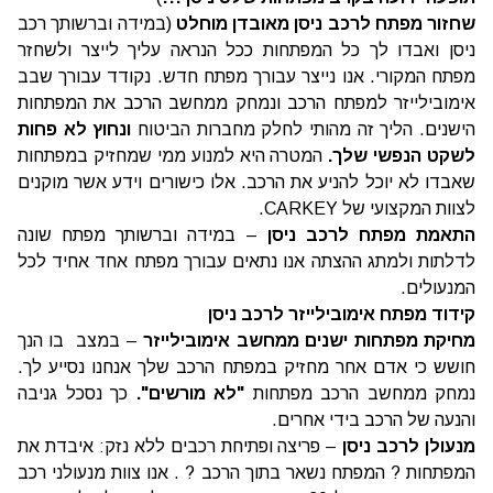
שחזור מפתח לרכב ניסן מאובדן מוחלט
(במידה וברשותך רכב
ניסן ואבדו לך כל המפתחות ככל הנראה עליך לייצר ולשחזר
מפתח המקורי. אנו נייצר עבורך מפתח חדש. נקודד עבורך שבב
אימובילייזר למפתח הרכב ונמחק ממחשב הרכב את המפתחות
הישנים. הליך זה מהותי לחלק מחברות הביטוח
ונחוץ לא פחות
לשקט הנפשי שלך.
המטרה היא למנוע ממי שמחזיק במפתחות
שאבדו לא יוכל להניע את הרכב. אלו כישורים וידע אשר מוקנים
לצוות המקצועי של CARKEY.
התאמת מפתח לרכב ניסן
– במידה וברשותך מפתח שונה
לדלתות ולמתג ההצתה אנו נתאים עבורך מפתח אחד אחיד לכל
המנעולים.
קידוד מפתח אימובילייזר לרכב ניסן
מחיקת מפתחות ישנים ממחשב אימובילייזר
– במצב בו הנך
חושש כי אדם אחר מחזיק במפתח הרכב שלך אנחנו נסייע לך.
נמחק ממחשב הרכב מפתחות
"לא מורשים".
כך נסכל גניבה
והנעה של הרכב בידי אחרים.
מנעולן לרכב ניסן
– פריצה ופתיחת רכבים ללא נזק: איבדת את
המפתחות ? המפתח נשאר בתוך הרכב ? . אנו צוות מנעולני רכב