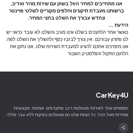
אנו מתחייבים למחיר הזול בשוק עם
שירות מהיר ואדיב.
ברשותנו מעבדת תיקונים וחלפים מקוריים לשלטי פויינטר
ונחדש עבורך את השלט בחצי המחיר.
הידעת …
כאשר אחד הלחצנים בשלט אינו מגיב והשלט לא עובד כראוי יש
לנו פתרון עבורכם. אין צורך לבזבז כסף ולהשליך את השלט לפח.
אנו מזמינים אתכם להגיע למעבדת השירות שלנו. אנו נתקן את
הלחצן התקול והפלסטיק השבור
CarKey4U
המומחים שלך לשירותי מנעולנות רכב מתקדמים. אמינות, מקצועיות
ומהירות מעל הכל. כל הצוות שלנו הם מנעולנים בפיקוח ללא עבר פלילי.
share